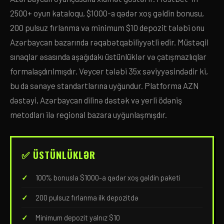
2500+ oyun kataloqu, $1000-a qədər xoş gəldin bonusu,
200 pulsuz fırlanma və minimum $10 depozit tələbi onu
Azərbaycan bazarında rəqabətqabiliyyətli edir. Müstəqil
sınaqlar əsasında aşağıdakı üstünlüklər və çatışmazlıqlar
formalaşdırılmışdır. Veycer tələbi 35x səviyyəsindədir ki,
bu da sənaye standartlarına uyğundur. Platforma AZN
dəstəyi, Azərbaycan dilinə dəstək və yerli ödəniş
metodları ilə regional bazara uyğunlaşmışdır.
✅ ÜSTÜNLÜKLƏR
100% bonusla $1000-a qədər xoş gəldin paketi
200 pulsuz fırlanma ilk depozitdə
Minimum depozit yalnız $10