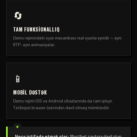
🔄
TAM FUNKSIONALLIQ
Demo rejimindəki oyun mexanikası real oyunla eynidir — eyni
RTP, eyni animasiyalar.
📱
MOBIL DƏSTƏK
Demo rejimi iOS və Android cihazlarında da tam işləyir.
Tətbiqsiz brauzer üzərindən daxil olmaq mümkündür.
Necə istifadə etmək olar:
Mostbet saytına daxil olun