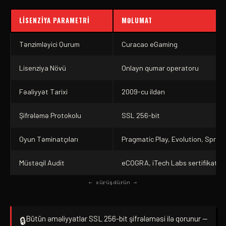
LISENZIYA PARAMETRI
MƏLUMAT
Tənzimləyici Qurum
Curacao eGaming
Lisenziya Növü
Onlayn qumar operatoru
Fəaliyyət Tarixi
2009-cu ildən
Şifrələmə Protokolu
SSL 256-bit
Oyun Təminatçıları
Pragmatic Play, Evolution, Spribe 
Müstəqil Audit
eCOGRA, iTech Labs sertifikatlar
← sürüşdürün →
Bütün əməliyyatlar SSL 256-bit şifrələməsi ilə qorunur —
🔒