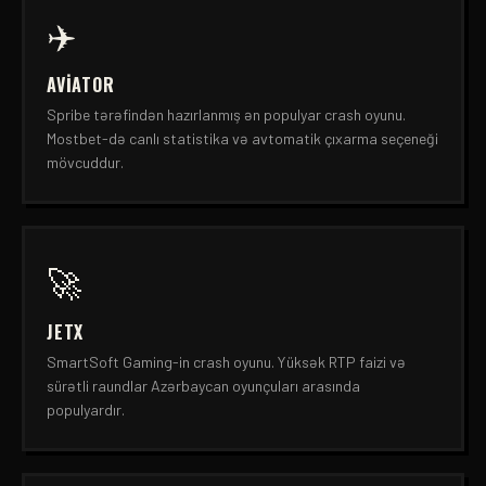
✈️
AVIATOR
Spribe tərəfindən hazırlanmış ən populyar crash oyunu.
Mostbet-də canlı statistika və avtomatik çıxarma seçeneği
mövcuddur.
🚀
JETX
SmartSoft Gaming-in crash oyunu. Yüksək RTP faizi və
sürətli raundlar Azərbaycan oyunçuları arasında
populyardır.