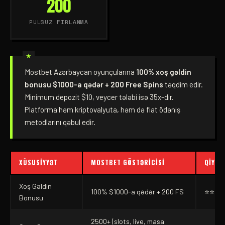
200
PULSUZ FIRLANMA
Mostbet Azərbaycan oyunçularına
100% xoş gəldin
bonusu $1000-a qədər + 200 Free Spins
təqdim edir.
Minimum depozit $10, veycer tələbi isə 35x-dir.
Platforma həm kriptovalyuta, həm də fiat ödəniş
metodlarını qəbul edir.
XÜSUSIYYƏT
MOSTBET GÖSTƏRICISI
QIYMƏ
Xoş Gəldin
100% $1000-a qədər + 200 FS
⭐⭐⭐⭐
Bonusu
2500+ (slots, live, masa