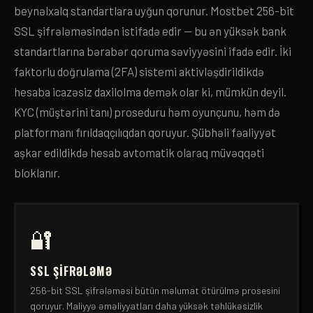
beynəlxalq standartlara uyğun qorunur. Mostbet 256-bit
SSL şifrələməsindən istifadə edir — bu ən yüksək bank
standartlarına bərabər qoruma səviyyəsini ifadə edir. İki
faktorlu doğrulama (2FA) sistemi aktivləşdirildikdə
hesaba icazəsiz daxilolma demək olar ki, mümkün deyil.
KYC (müştərini tanı) proseduru həm oyunçunu, həm də
platformanı fırıldaqçılıqdan qoruyur. Şübhəli fəaliyyət
aşkar edildikdə hesab avtomatik olaraq müvəqqəti
bloklanır.
🔐
SSL ŞIFRƏLƏMƏ
256-bit SSL şifrələməsi bütün məlumat ötürülmə prosesini
qoruyur. Maliyyə əməliyyatları daha yüksək təhlükəsizlik