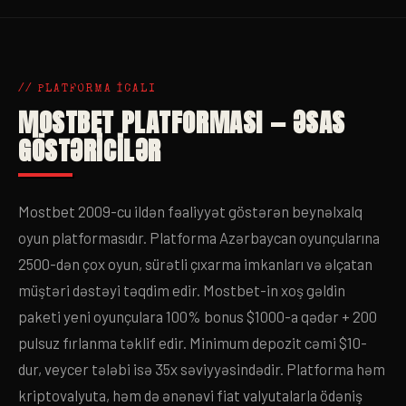
// PLATFORMA İCALI
MOSTBET PLATFORMASI — ƏSAS
GÖSTƏRICILƏR
Mostbet 2009-cu ildən fəaliyyət göstərən beynəlxalq
oyun platformasıdır. Platforma Azərbaycan oyunçularına
2500-dən çox oyun, sürətli çıxarma imkanları və əlçatan
müştəri dəstəyi təqdim edir. Mostbet-in xoş gəldin
paketi yeni oyunçulara 100% bonus $1000-a qədər + 200
pulsuz fırlanma təklif edir. Minimum depozit cəmi $10-
dur, veycer tələbi isə 35x səviyyəsindədir. Platforma həm
kriptovalyuta, həm də ənənəvi fiat valyutalarla ödəniş