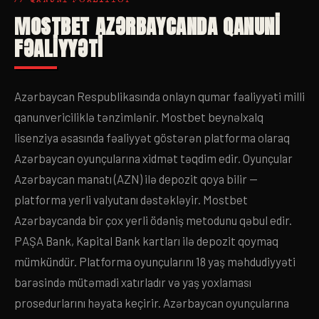
// QANUNİ FƏALIYYƏT
MOSTBET AZƏRBAYCANDA QANUNI
FƏALIYYƏTI
Azərbaycan Respublikasında onlayn qumar fəaliyyəti milli
qanunvericiliklə tənzimlənir. Mostbet beynəlxalq
lisenziya əsasında fəaliyyət göstərən platforma olaraq
Azərbaycan oyunçularına xidmət təqdim edir. Oyunçular
Azərbaycan manatı (AZN) ilə depozit qoya bilir —
platforma yerli valyutanı dəstəkləyir. Mostbet
Azərbaycanda bir çox yerli ödəniş metodunu qəbul edir.
PAŞA Bank, Kapital Bank kartları ilə depozit qoymaq
mümkündür. Platforma oyunçularını 18 yaş məhdudiyyəti
barəsində mütəmadi xatırladır və yaş yoxlaması
prosedurlarını həyata keçirir. Azərbaycan oyunçularına