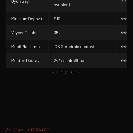
Oyun Sayı
⭐⭐⭐⭐
oyunları)
Minimum Depozit
$10
⭐⭐⭐⭐
Veycer Tələbi
35x
⭐⭐⭐⭐
Mobil Platforma
iOS & Android dəstəyi
⭐⭐⭐⭐
Müştəri Dəstəyi
24/7 canlı söhbət
⭐⭐⭐⭐
← sürüşdürün →
// CRASH OYUNLARI