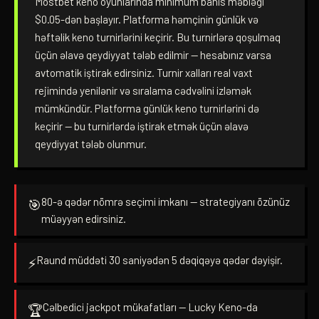
Mostbet keno oyunlarında minimum bahis məbləği
$0.05-dən başlayır. Platforma həmçinin günlük və
həftəlik keno turnirlərini keçirir. Bu turnirlərə qoşulmaq
üçün əlavə qeydiyyat tələb edilmir — hesabınız varsa
avtomatik iştirak edirsiniz. Turnir xalları real vaxt
rejimində yenilənir və sıralama cədvəlini izləmək
mümkündür. Platforma günlük keno turnirlərini də
keçirir — bu turnirlərdə iştirak etmək üçün əlavə
qeydiyyat tələb olunmur.
80-ə qədər nömrə seçimi imkanı — strategiyanı özünüz
🎯
müəyyən edirsiniz.
Raund müddəti 30 saniyədən 5 dəqiqəyə qədər dəyişir.
⚡
Cəlbedici jackpot mükafatları — Lucky Keno-da
🏆