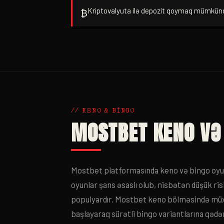
Kriptovalyuta ilə depozit qoymaq mümkündü
₿
// KENO & BİNGO
MOSTBET KENO VƏ 
Mostbet platformasında keno və bingo oyunla
oyunlar şans əsaslı olub, nisbətən düşük ris
populyardır. Mostbet keno bölməsində müx
başlayaraq sürətli bingo variantlarına qədər