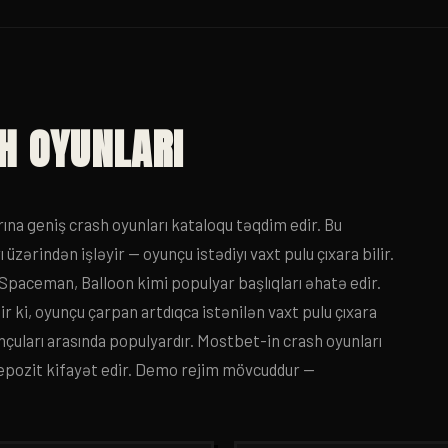
H OYUNLARI
a geniş crash oyunları kataloqu təqdim edir. Bu
üzərindən işləyir — oyunçu istədiyı vaxt pulu çıxara bilir.
Spaceman, Balloon kimi populyar başlıqları əhatə edir.
r ki, oyunçu çarpan artdıqca istənilən vaxt pulu çıxara
nçuları arasında populyardır. Mostbet-in crash oyunları
epozit kifayət edir. Demo rejim mövcuddur —